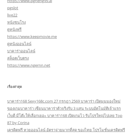
https://www.pgheng99.ai
pgslot
live22
หนังชนโรง
ดูหนังฟรี
https://www.keepmovie.me
ดูหนังออนไลน์
บาคาร่าออนไลน์
สล็อตเว็บตรง
https://www.ngernn.net
เรื่องล่าสุด
บาคาร่า168 Sexy168c.com 27 กรกฎา 2569 บาคาร่า เปิดมุมมองใหม่
ของเกมบาคาร่า เซียนบาคาร่าตัวจริงรับ 3 แสน ระบบอัตโนมัติเจ้าแรก
เว็บดี มีโต๊ะให้เลือกเยอะ บาคาร่า168 เปิดเกมไว รับโปรใหญ่ไปเลย Top
87 by Corina
เครดิตฟรี หวยออนไลน์ อัตราจ่ายมากที่สุด ของไทย โปรโมชั่นเครดิตฟรี