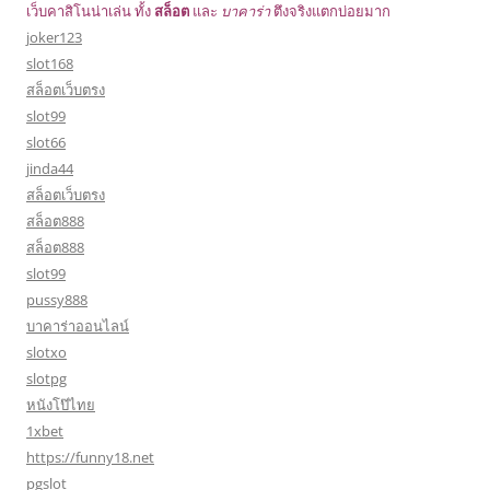
เว็บคาสิโนน่าเล่น ทั้ง
สล็อต
และ
บาคาร่า
ตึงจริงแตกบ่อยมาก
joker123
slot168
สล็อตเว็บตรง
slot99
slot66
jinda44
สล็อตเว็บตรง
สล็อต888
สล็อต888
slot99
pussy888
บาคาร่าออนไลน์
slotxo
slotpg
หนังโป๊ไทย
1xbet
https://funny18.net
pgslot