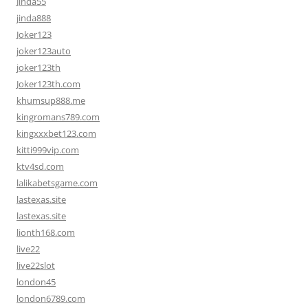
Jinda55
jinda888
Joker123
joker123auto
joker123th
Joker123th.com
khumsup888.me
kingromans789.com
kingxxxbet123.com
kitti999vip.com
ktv4sd.com
lalikabetsgame.com
lastexas.site
lastexas.site
lionth168.com
live22
live22slot
london45
london6789.com