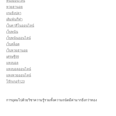
หนังออนไลน์
หวยฮานอย
เกมยิงปลา
เดิมพันกีฬา
เว็บคาสิโนออนไลน์
เว็บพนัน
เว็บพนันออนไลน์
เว็บสล็อต
เว็บหวยฮานอย
เศรษฐี99
แทงบอล
แทงบอลออนไลน์
แทงหวยออนไลน์
โจ๊กเกอร์123
การอุดมไปด้วยวิชาความรู้รวมทั้งความถนัดมีค่ามากยิ่งกว่าทอง