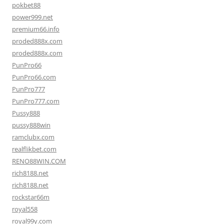
pokbet88
power999.net
premium66.info
proded888x.com
proded888x.com
PunPro66
PunPro66.com
PunPro777
PunPro777.com
Pussy888
pussy888win
ramclubx.com
realflikbet.com
RENO88WIN.COM
rich8188.net
rich8188.net
rockstar66m
royal558
royal99y.com