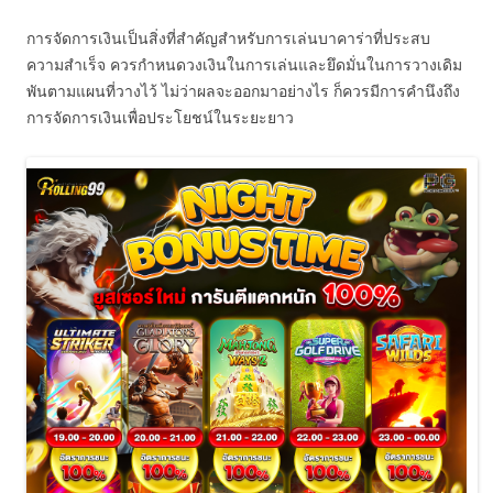
การจัดการเงินเป็นสิ่งที่สำคัญสำหรับการเล่นบาคาร่าที่ประสบ
ความสำเร็จ ควรกำหนดวงเงินในการเล่นและยึดมั่นในการวางเดิม
พันตามแผนที่วางไว้ ไม่ว่าผลจะออกมาอย่างไร ก็ควรมีการคำนึงถึง
การจัดการเงินเพื่อประโยชน์ในระยะยาว