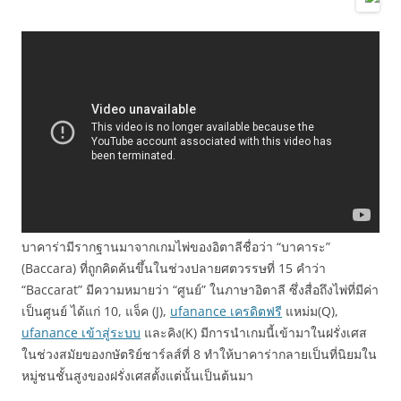
บาคาร่ามีรากฐานมาจากเกมไพ่ของอิตาลีชื่อว่า “บาคาระ”
(Baccara) ที่ถูกคิดค้นขึ้นในช่วงปลายศตวรรษที่ 15 คำว่า
“Baccarat” มีความหมายว่า “ศูนย์” ในภาษาอิตาลี ซึ่งสื่อถึงไพ่ที่มีค่า
เป็นศูนย์ ได้แก่ 10, แจ็ค (J),
ufanance เครดิตฟรี
แหม่ม(Q),
ufanance เข้าสู่ระบบ
และคิง(K) มีการนำเกมนี้เข้ามาในฝรั่งเศส
ในช่วงสมัยของกษัตริย์ชาร์ลส์ที่ 8 ทำให้บาคาร่ากลายเป็นที่นิยมใน
หมู่ชนชั้นสูงของฝรั่งเศสตั้งแต่นั้นเป็นต้นมา