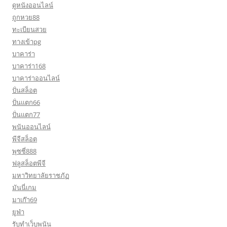
ดูหนังออนไลน์
ถูกหวย88
ทะเบียนสวย
ทางเข้าpg
บาคาร่า
บาคาร่า168
บาคาร่าออนไลน์
ปั่นสล็อต
ปั่นแตก66
ปั่นแตก77
พนันออนไลน์
พีจีสล็อต
พุซซี่888
ฟลูสล็อตพีจี
มหาวิทยาลัยราชภัฏ
มันนี่เกม
มาเก๊า69
ยูฟ่า
รับทำเว็บพนัน