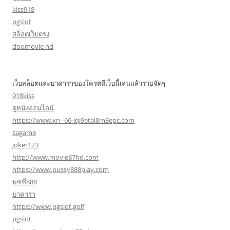
kiss918
pgslot
สล็อตเว็บตรง
doomovie hd
เว็บสล็อตและบาคาร่าของโครตดีเว็บนี้เล่นแล้วรวยจัดๆ
918kiss
ดูหนังออนไลน์
https://www.xn--66-lqi9etal8m3epc.com
sagame
joker123
http://www.movie87hd.com
https://www.pussy888play.com
พุซซี่888
บาคาร่า
https://www.pgslot.golf
pgslot