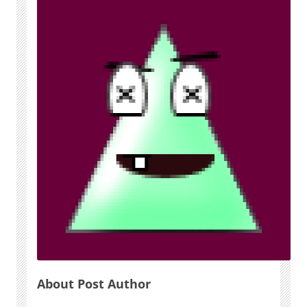
About Post Author