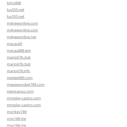
lotto888
lux555.net
lux555.net
m4newonline.com
m4newonline.com
m4newonline.net
macau69
macau888.win
mario678.club
mario678.club
mario678.info
medee989.com
megawaysbet789.com
mexicanoo.com
mmplay-casino.com
mmplay-casino.com
monkey789
msx168.me
msx168.me