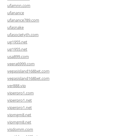
ufamnn.com
ufanance
ufanance789.com
ufasnake
ufasocietyth.com
ug1955.net
ug1955.net
usa899.com
veera6999.com
vegasisland168bet.com
vegasisland168bet.com
ver888.vip
viperpro1.com
viperpro1.net
viperpro1.net
vipmgm8.net
vipmgm8.net
visdomm.com