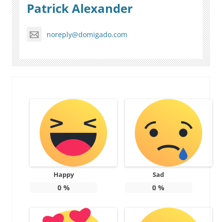
Patrick Alexander
noreply@domigado.com
Happy
Sad
0
%
0
%