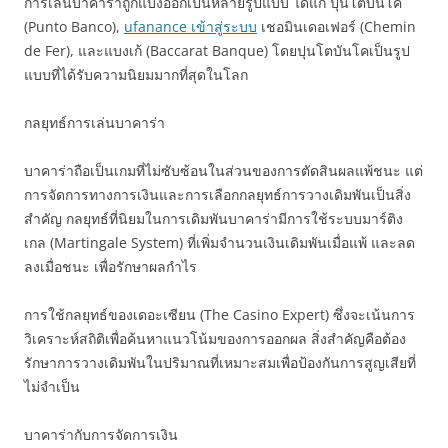
การเล่นบาคาร่าถูกแบ่งออกเป็นหลายรูปแบบ ได้แก่ ปุนโตบันโค
(Punto Banco),
ufanance เข้าสู่ระบบ
เชอมินเดอเฟอร์ (Chemin
de Fer), และแบงเก้ (Baccarat Banque) โดยปุนโตบันโคเป็นรูป
แบบที่ได้รับความนิยมมากที่สุดในโลก
กลยุทธ์การเล่นบาคาร่า
บาคาร่าถือเป็นเกมที่ไม่ซับซ้อนในส่วนของการตัดสินผลแพ้ชนะ แต่
การจัดการทางการเงินและการเลือกกลยุทธ์การวางเดิมพันเป็นสิ่ง
สำคัญ กลยุทธ์ที่นิยมในการเดิมพันบาคาร่ามีการใช้ระบบมาร์ติง
เกล (Martingale System) ที่เพิ่มจำนวนเงินเดิมพันเมื่อแพ้ และลด
ลงเมื่อชนะ เพื่อรักษาผลกำไร
การใช้กลยุทธ์ของเดอะเซียน (The Casino Expert) ซึ่งจะเน้นการ
วิเคราะห์สถิติเพื่อค้นหาแนวโน้มของการออกผล สิ่งสำคัญคือต้อง
รักษาการวางเดิมพันในปริมาณที่เหมาะสมเพื่อป้องกันการสูญเสียที่
ไม่จำเป็น
บาคาร่ากับการจัดการเงิน