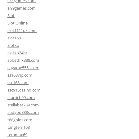
sl99games.com
sl99games.com
Slot
Slot Online
slot1111ok.com
slot168
Slotxo
slotxo24hr
spbetflik888.com
sqgame555s.com
ss168vip.com
ssc168.com
ssc915casino.com
starrich99.com
stellabet789.com
sudyod888s.com
t88golds.com
tangtem168
temmax69