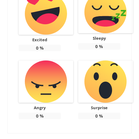
Sleepy
Excited
0
%
0
%
Angry
Surprise
0
%
0
%