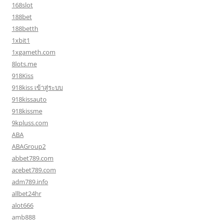
168slot
188bet
188betth
1xbit1
1xgameth.com
8lots.me
918Kiss
918kiss เข้าสู่ระบบ
918kissauto
918kissme
9kpluss.com
ABA
ABAGroup2
abbet789.com
acebet789.com
adm789.info
allbet24hr
alot666
amb888