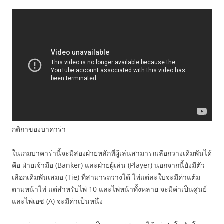
กติกาของบาคาร่า
ในเกมบาคาร่านี้จะมีสองฝ่ายหลักที่ผู้เล่นสามารถเลือกวางเดิมพันได้
คือ ฝ่ายเจ้ามือ (Banker) และฝ่ายผู้เล่น (Player) นอกจากนี้ยังมีตัว
เลือกเดิมพันเสมอ (Tie) ที่สามารถวางได้ ไพ่แต่ละใบจะมีค่าแต้ม
ตามหน้าไพ่ แต่สำหรับไพ่ 10 และไพ่หน้าทั้งหลาย จะมีค่าเป็นศูนย์
และไพ่เอซ (A) จะมีค่าเป็นหนึ่ง