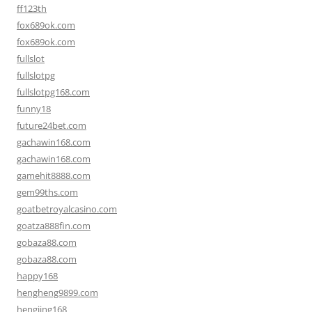
ff123th
fox689ok.com
fox689ok.com
fullslot
fullslotpg
fullslotpg168.com
funny18
future24bet.com
gachawin168.com
gachawin168.com
gamehit8888.com
gem99ths.com
goatbetroyalcasino.com
goatza888fin.com
gobaza88.com
gobaza88.com
happy168
hengheng9899.com
hengjing168