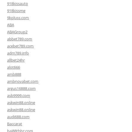
918kissauto
918kissme
9kpluss.com
ABA
ABAGroup2
abbet789.com
acebet789.com
adm789.info
allbet24hr
alot666
amb888
ambnovabet.com
argus16888.com
asb9999.com
askwin88.online
askwin88.online
audi688.com
Baccarat
baj88thbz.com