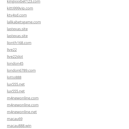
kingxxxbet123.com
kitti999vip.com
ktv4sd.com
lalikabetsgame.com
lastexas.site
lastexas.site
lionth168.com
live22
live22slot
london45
london6789.com
lotto888
lux555.net
lux555.net
m4newonline.com
m4newonline.com
m4newonline.net
macau69
macau888.win