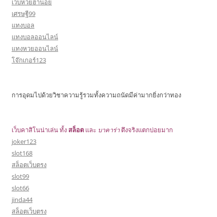
เว็บหวยฮานอย
เศรษฐี99
แทงบอล
แทงบอลออนไลน์
แทงหวยออนไลน์
โจ๊กเกอร์123
การอุดมไปด้วยวิชาความรู้รวมทั้งความถนัดมีค่ามากยิ่งกว่าทอง
เว็บคาสิโนน่าเล่น ทั้ง
สล็อต
และ
บาคาร่า
ตึงจริงแตกบ่อยมาก
joker123
slot168
สล็อตเว็บตรง
slot99
slot66
jinda44
สล็อตเว็บตรง