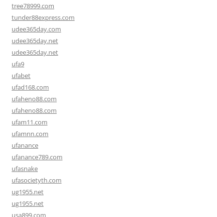
tree78999.com
tunder88express.com
udee365day.com
udee365day.net
udee365day.net
ufa9
ufabet
ufad168.com
ufaheno88.com
ufaheno88.com
ufam11.com
ufamnn.com
ufanance
ufanance789.com
ufasnake
ufasocietyth.com
ug1955.net
ug1955.net
usa899.com