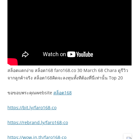
สล็อตแตกง่าย สล็อต168 faro168.co 30 March 68 Chara ดูรีวิว
จากลูกค้าจริง สล็อต168คิดจะลงทุนทั้งทีต้องที่นี่เท่านั้น Top 20
ขอขอบพระคุณwebsite
สล็อต168
https://bit.ly/faro168-co
https://rebrand.ly/faro168-co
https://wow.in.th/faro168-co