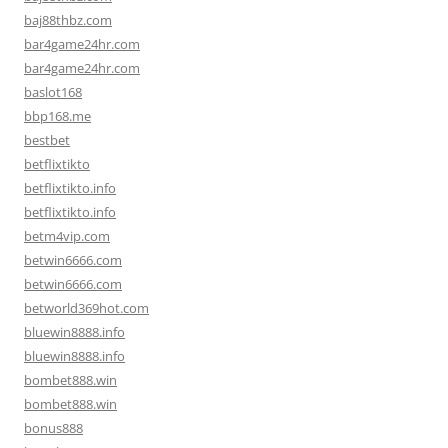
baj88thbz.com
bar4game24hr.com
bar4game24hr.com
baslot168
bbp168.me
bestbet
betflixtikto
betflixtikto.info
betflixtikto.info
betm4vip.com
betwin6666.com
betwin6666.com
betworld369hot.com
bluewin8888.info
bluewin8888.info
bombet888.win
bombet888.win
bonus888