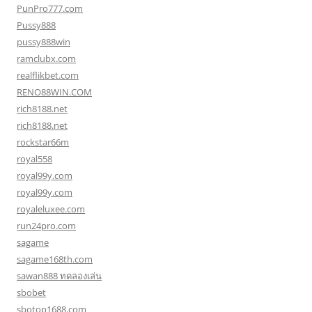
PunPro777.com
Pussy888
pussy888win
ramclubx.com
realflikbet.com
RENO88WIN.COM
rich8188.net
rich8188.net
rockstar66m
royal558
royal99y.com
royal99y.com
royaleluxee.com
run24pro.com
sagame
sagame168th.com
sawan888 ทดลองเล่น
sbobet
sbotop1688.com