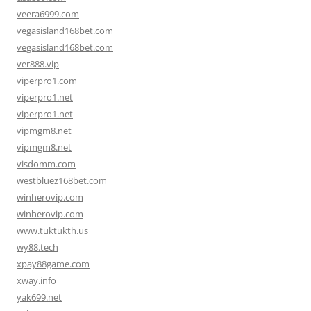
veera6999.com
vegasisland168bet.com
vegasisland168bet.com
ver888.vip
viperpro1.com
viperpro1.net
viperpro1.net
vipmgm8.net
vipmgm8.net
visdomm.com
westbluez168bet.com
winherovip.com
winherovip.com
www.tuktukth.us
wy88.tech
xpay88game.com
xway.info
yak699.net