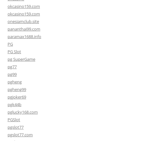
okcasino159.com
okcasino159.com
onesiamclub.site
pananthai99.com
paramax1688.info
PG
PG Slot
pg SuperGame
pg77
pg99
pgheng
pgheng99
pgjoker69
pgk44b
pglucky168.com
PGSlot
pgslot77
pgslot77.com