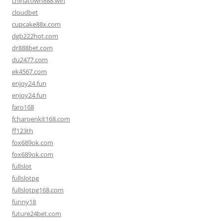
chinatown888.win
cloudbet
cupcake88x.com
dgb222hot.com
dr888bet.com
du2477.com
ek4567.com
enjoy24.fun
enjoy24.fun
faro168
fcharoenkit168.com
ff123th
fox689ok.com
fox689ok.com
fullslot
fullslotpg
fullslotpg168.com
funny18
future24bet.com