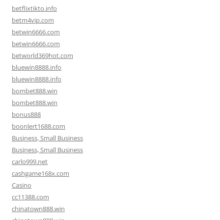
betflixtikto.info
betm4vip.com
betwin6666.com
betwin6666.com
betworld369hot.com
bluewin8888.info
bluewin8888.info
bombet888.win
bombet888.win
bonus888
boonlert1688.com
Business, Small Business
Business, Small Business
carlo999.net
cashgame168x.com
Casino
cc11388.com
chinatown888.win