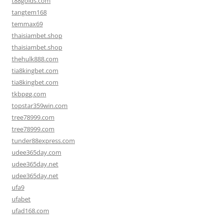
t88golds.com
tangtem168
temmax69
thaisiambet.shop
thaisiambet.shop
thehulk888.com
tia8kingbet.com
tia8kingbet.com
tkbpgg.com
topstar359win.com
tree78999.com
tree78999.com
tunder88express.com
udee365day.com
udee365day.net
udee365day.net
ufa9
ufabet
ufad168.com