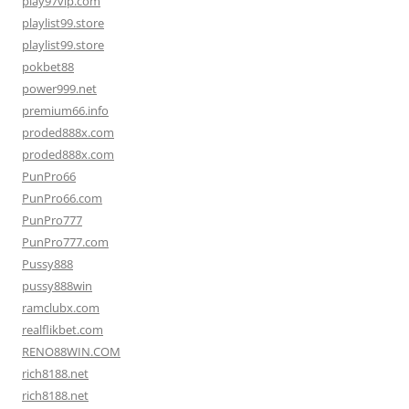
play97vip.com
playlist99.store
playlist99.store
pokbet88
power999.net
premium66.info
proded888x.com
proded888x.com
PunPro66
PunPro66.com
PunPro777
PunPro777.com
Pussy888
pussy888win
ramclubx.com
realflikbet.com
RENO88WIN.COM
rich8188.net
rich8188.net