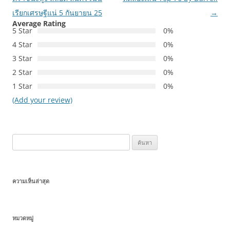
เรียกเศรษฐีแน่ 5 กันยายน 25
→
Average Rating
5 Star
0%
4 Star
0%
3 Star
0%
2 Star
0%
1 Star
0%
(Add your review)
ค้นหา
สำหรับ:
ความเห็นล่าสุด
หมวดหมู่