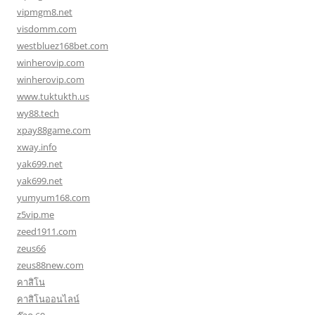
vipmgm8.net
visdomm.com
westbluez168bet.com
winherovip.com
winherovip.com
www.tuktukth.us
wy88.tech
xpay88game.com
xway.info
yak699.net
yak699.net
yumyum168.com
z5vip.me
zeed1911.com
zeus66
zeus88new.com
คาสิโน
คาสิโนออนไลน์