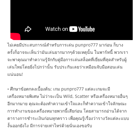
ไม่เคยมีประสบการณ์สำหรับการเล่น punpro777 มาก่อน ก็บาง
ครั้งก็อาจจะเห็นว่ามันเล่นยากมากๆด้วยเหตุนั้น ในพาร์ทนี้ พวกเรา
จะพาคุณมาทำความรู้จักกับคู่มือการเล่นสล็อตที่เยี่ยมที่สุดสำหรับผู้
เล่นใหม่โดยยิ่งไปกว่านั้น รับประกันเลยว่าเหมือนจับมือสอนเล่น
แน่นอน!
• ศึกษาข้อตกลงเบื้องต้น: เกม punpro777 แต่ละเกมจะมี
เครื่องหมายพิเศษ ไม่ว่าจะเป็น Wild, Scatter หรือเครื่องหมายอื่นๆ
อีกมากมาย คุณจะต้องทำความเข้าใจและก็ทำความเข้าใจลักษณะ
การทำงานของเครื่องหมายพวกนี้เสียก่อน โดยสามารถอ่านได้จาก
ตารางการชำระเงินก่อนทุกคราว เพื่อคุณรู้เรื่องว่ารางวัลแต่ละแบบ
งั้นออกยังไง มีการจ่ายเท่าไหร่ด้วยนั่นเองขอรับ