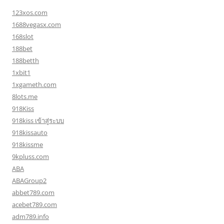
123xos.com
1688vegasx.com
168slot
188bet
188betth
1xbit1
1xgameth.com
8lots.me
918Kiss
918kiss เข้าสู่ระบบ
918kissauto
918kissme
9kpluss.com
ABA
ABAGroup2
abbet789.com
acebet789.com
adm789.info