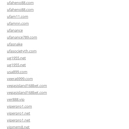
ufaheno88.com
ufaheno88.com
ufam11.com
ufamnn.com
ufanance
ufanance789.com
ufasnake
ufasocietyth.com
ug1955.net
ug1955.net
usa899.com
veera6999.com
vegasisland168bet.com
vegasisland168bet.com
ver888.vip
viperpro1.com
viperpro1.net
viperpro1.net
vipmgm8.net