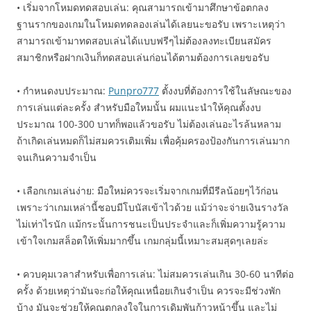
• เริ่มจากโหมดทดสอบเล่น: คุณสามารถเข้ามาศึกษาข้อตกลง
ฐานรากของเกมในโหมดทดลองเล่นได้เลยนะขอรับ เพราะเหตุว่า
สามารถเข้ามาทดสอบเล่นได้แบบฟรีๆไม่ต้องลงทะเบียนสมัคร
สมาชิกหรือฝากเงินก็ทดสอบเล่นก่อนได้ตามต้องการเลยขอรับ
• กำหนดงบประมาณ:
Punpro777
ตั้งงบที่ต้องการใช้ในลัษณะของ
การเล่นแต่ละครั้ง สำหรับมือใหมนั้น ผมแนะนำให้คุณตั้งงบ
ประมาณ 100-300 บาทก็พอแล้วขอรับ ไม่ต้องเล่นอะไรล้นหลาม
ถ้าเกิดเล่นหมดก็ไม่สมควรเติมเพิ่ม เพื่อคุ้มครองป้องกันการเล่นมาก
จนเกินความจำเป็น
• เลือกเกมเล่นง่าย: มือใหม่ควรจะเริ่มจากเกมที่มีรีลน้อยๆไว้ก่อน
เพราะว่าเกมเหล่านี้ชอบมีโบนัสเข้าไวด้วย แม้ว่าจะจ่ายเงินรางวัล
ไม่เท่าไรนัก แม้กระนั้นการชนะเป็นประจำและก็เพิ่มความรู้ความ
เข้าใจเกมสล็อตให้เพิ่มมากขึ้น เกมกลุ่มนี้เหมาะสมสุดๆเลยล่ะ
• ควบคุมเวลาสำหรับเพื่อการเล่น: ไม่สมควรเล่นเกิน 30-60 นาทีต่อ
ครั้ง ด้วยเหตุว่ามันจะก่อให้คุณเหนื่อยเกินจำเป็น ควรจะมีช่วงพัก
บ้าง มันจะช่วยให้คุณตกลงใจในการเดิมพันก้าวหน้าขึ้น และไม่