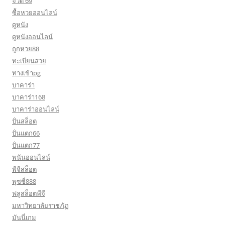
จ๊วด 69
ซื้อหวยออนไลน์
ดูหนัง
ดูหนังออนไลน์
ถูกหวย88
ทะเบียนสวย
ทางเข้าpg
บาคาร่า
บาคาร่า168
บาคาร่าออนไลน์
ปั่นสล็อต
ปั่นแตก66
ปั่นแตก77
พนันออนไลน์
พีจีสล็อต
พุซซี่888
ฟลูสล็อตพีจี
มหาวิทยาลัยราชภัฏ
มันนี่เกม