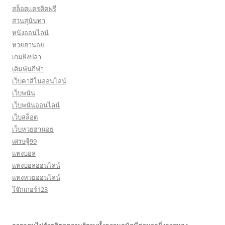
สล็อตเเครดิตฟรี
สวนสุนันทา
หนังออนไลน์
หวยฮานอย
เกมยิงปลา
เดิมพันกีฬา
เว็บคาสิโนออนไลน์
เว็บพนัน
เว็บพนันออนไลน์
เว็บสล็อต
เว็บหวยฮานอย
เศรษฐี99
แทงบอล
แทงบอลออนไลน์
แทงหวยออนไลน์
โจ๊กเกอร์123