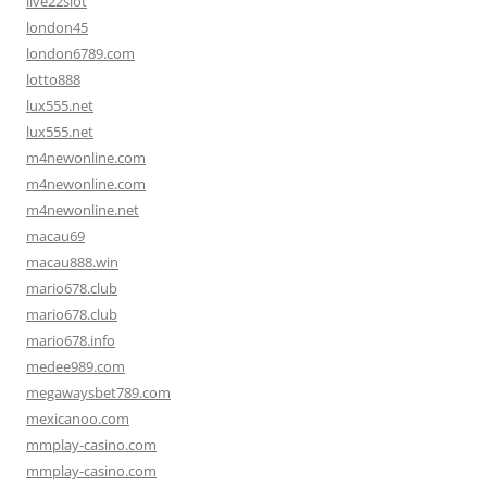
live22slot
london45
london6789.com
lotto888
lux555.net
lux555.net
m4newonline.com
m4newonline.com
m4newonline.net
macau69
macau888.win
mario678.club
mario678.club
mario678.info
medee989.com
megawaysbet789.com
mexicanoo.com
mmplay-casino.com
mmplay-casino.com