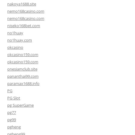
nakoya1688.site
nemo168casino.com
nemo168casino.com
niseko168bet.com
no1huay
no1huay.com
okcasino
okcasino159.com
okcasino159.com
onesiamclub.site
pananthai99.com
paramax1688.info
PG
PG Slot
pg SuperGame
pg77
pg99
pgheng
pgheng99