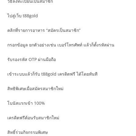
วิธีลงทะเบียนเป็นสมาชิก
ไปสู่เว็บ t88gold
คลิกที่รายการอาหาร “สมัครเป็นสมาชิก”
กรอกข้อมูล ยกตัวอย่างเช่น เบอร์โทรศัพท์ แล้วก็ตั้งรหัสผ่าน
รับรองรหัส OTP ผ่านมือถือ
เข้าระบบแล้วก็รับ t88gold เครดิตฟรี ได้โดยทันที
สิทธิพิเศษเมื่อสมัครสมาชิกใหม่
โบนัสแรกเข้า 100%
เครดิตฟรีต้อนรับสมาชิกใหม่
สิทธิ์ร่วมกิจกรรมพิเศษ