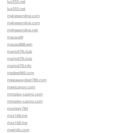
lux555.net
lux555.net
m4newonline.com
m4newonline.com
m4newonline.net
macau69
macau888.win
mario678.club
mario678.club
mario678.info
medee989.com
megawaysbet789.com
mexicanoo.com
mmplay-casino.com
mmplay-casino.com
monkey789
msx168.me
msx168.me
mwin9s.com