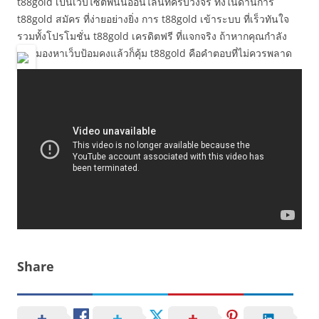
t88gold เป็นเว็บไซต์พนันออนไลน์ที่ครบวงจร ทั้งในด้านการ
t88gold สมัคร ที่ง่ายอย่างยิ่ง การ t88gold เข้าระบบ ที่เร็วทันใจ
รวมทั้งโปรโมชั่น t88gold เครดิตฟรี ที่แจกจริง ถ้าหากคุณกำลัง
มองหาเว็บป้อมคงแล้วก็คุ้ม t88gold คือคำตอบที่ไม่ควรพลาด
Share