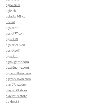
pgjoker69
pgk44b
pglucky168.com
PGSlot
pgslot77
pgslot77.com
pgslot99
pgslot9999.co
pgslotgolf
pgslotth
pgx62game.com
pgx62game.com
pgzeus88win.com
pgzeus88win.com
play97vip.com
playlist99.store
playlist99.store
pokbet88