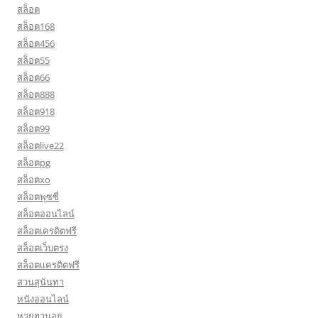
สล็อต
สล็อต168
สล็อต456
สล็อต55
สล็อต66
สล็อต888
สล็อต918
สล็อต99
สล็อตlive22
สล็อตpg
สล็อตxo
สล็อตพุซซี่
สล็อตออนไลน์
สล็อตเครดิตฟรี
สล็อตเว็บตรง
สล็อตเเครดิตฟรี
สวนสุนันทา
หนังออนไลน์
หวยฮานอย