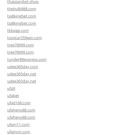
thaisiambet.shop
thehulk888.com
tia8kingbet.com
tia8kingbet.com
tkbpgg.com
topstar359win.com
tree78999.com
tree78999.com
tunder88express.com
udee365day.com
udee365day.net
udee365day.net
ufa9
ufabet
ufad168.com
ufaheno88.com
ufaheno88.com
ufam11.com
ufamnn.com