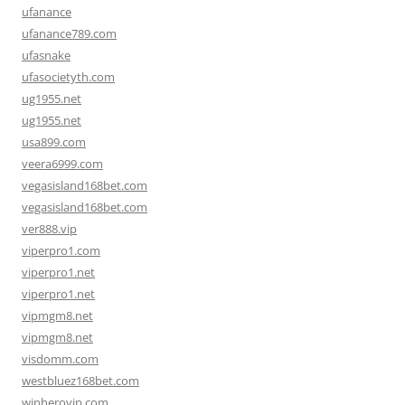
ufanance
ufanance789.com
ufasnake
ufasocietyth.com
ug1955.net
ug1955.net
usa899.com
veera6999.com
vegasisland168bet.com
vegasisland168bet.com
ver888.vip
viperpro1.com
viperpro1.net
viperpro1.net
vipmgm8.net
vipmgm8.net
visdomm.com
westbluez168bet.com
winherovip.com