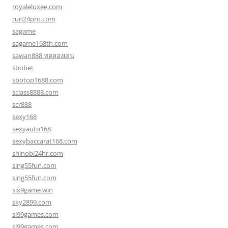
royaleluxee.com
run24pro.com
sagame
sagame168th.com
sawan888 ทดลองเล่น
sbobet
sbotop1688.com
sclass8888.com
scr888
sexy168
sexyauto168
sexybaccarat168.com
shinobi24hr.com
sing55fun.com
sing55fun.com
six9game.win
sky2899.com
sl99games.com
sl99games.com