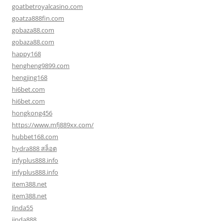
goatbetroyalcasino.com
goatza888fin.com
gobaza88.com
gobaza88.com
happy168
hengheng9899.com
hengjing168
hi6bet.com
hi6bet.com
hongkong456
https://www.mfj889xx.com/
hubbet168.com
hydra888 สล็อต
infyplus888.info
infyplus888.info
item388.net
item388.net
Jinda55
jinda888