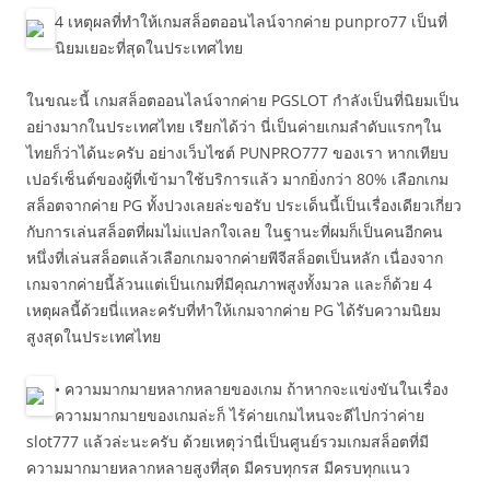
4 เหตุผลที่ทำให้เกมสล็อตออนไลน์จากค่าย punpro77 เป็นที่
นิยมเยอะที่สุดในประเทศไทย
ในขณะนี้ เกมสล็อตออนไลน์จากค่าย PGSLOT กำลังเป็นที่นิยมเป็น
อย่างมากในประเทศไทย เรียกได้ว่า นี่เป็นค่ายเกมลำดับแรกๆใน
ไทยก็ว่าได้นะครับ อย่างเว็บไซต์ PUNPRO777 ของเรา หากเทียบ
เปอร์เซ็นต์ของผู้ที่เข้ามาใช้บริการแล้ว มากยิ่งกว่า 80% เลือกเกม
สล็อตจากค่าย PG ทั้งปวงเลยล่ะขอรับ ประเด็นนี้เป็นเรื่องเดียวเกี่ยว
กับการเล่นสล็อตที่ผมไม่แปลกใจเลย ในฐานะที่ผมก็เป็นคนอีกคน
หนึ่งที่เล่นสล็อตแล้วเลือกเกมจากค่ายพีจีสล็อตเป็นหลัก เนื่องจาก
เกมจากค่ายนี้ล้วนแต่เป็นเกมที่มีคุณภาพสูงทั้งมวล และก็ด้วย 4
เหตุผลนี้ด้วยนี่แหละครับที่ทำให้เกมจากค่าย PG ได้รับความนิยม
สูงสุดในประเทศไทย
• ความมากมายหลากหลายของเกม ถ้าหากจะแข่งขันในเรื่อง
ความมากมายของเกมล่ะก็ ไร้ค่ายเกมไหนจะดีไปกว่าค่าย
slot777 แล้วล่ะนะครับ ด้วยเหตุว่านี่เป็นศูนย์รวมเกมสล็อตที่มี
ความมากมายหลากหลายสูงที่สุด มีครบทุกรส มีครบทุกแนว