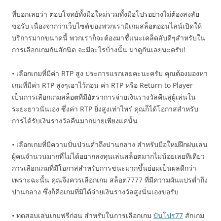
ที่บอกเลยว่า ตอบโจทย์ทั้งมือใหม่รวมทั้งมือโปรอย่างไม่ต้องสงสัย
ขอรับ เนื่องจากว่าเว็บไซต์ของพวกเรามีเกมสล็อตออนไลน์เปิดให้
บริการมากขนาดนี้ พวกเราก็จะต้องมาชี้แนะเคล็ดลับดีๆสำหรับใน
การเลือกเกมกันสักนิด จะมีอะไรบ้างนั้น มาดูกันเลยนะครับ!
• เลือกเกมที่มีค่า RTP สูง ประการแรกเลยคะนะครับ คุณต้องมองหา
เกมที่มีค่า RTP สูงๆเอาไว้ก่อน ค่า RTP หรือ Return to Player
เป็นการเลือกเกมสล็อตที่มีอัตราการจ่ายเงินรางวัลคืนสู่ผู้เล่นใน
ระยะยาวนั่นเอง ซึ่งค่า RTP ยิ่งสูงเท่าไหร่ คุณก็ได้โอกาสสำหรับ
การได้รับเงินรางวัลคืนมากมายเพียงแค่นั้น
• เลือกเกมที่มีความปั่นป่วนต่ำถึงปานกลาง สำหรับมือใหม่ฝึกฝนเล่น
ผู้คนจำนวนมากที่ไม่ได้อยากลงทุนเล่นสล็อตมากไม่น้อยเลยทีเดียว
การเลือกเกมที่มีโอกาสสำหรับการชนะมากขึ้นย่อมเป็นผลดีกว่า
เพราะฉะนั้น คุณจึงควรเลือกเกม สล็อต7777 ที่มีความผันแปรต่ำถึง
ปานกลาง ซึ่งก็คือเกมที่มิได้จ่ายเงินรางวัลสูงนั่นเองขอรับ
• ทดสอบเล่นเกมฟรีก่อน สำหรับในการเลือกเกม
ปันโปร77
สักเกม