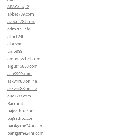
ABAGroup2
abbet789.com
acebet789.com
adm789.info
allbet24hr
alot666
amb888
ambnovabet.com
argus16888.com
asb9999.com
askwin88.online
askwin88.online
audi688.com
Baccarat
baj88thbz.com
baj88thbz.com
bar4game24hr.com
bar4game24hr.com