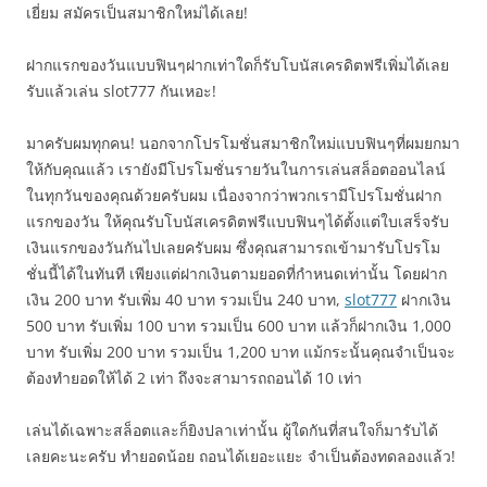
เยี่ยม สมัครเป็นสมาชิกใหม่ได้เลย!
ฝากแรกของวันแบบฟินๆฝากเท่าใดก็รับโบนัสเครดิตฟรีเพิ่มได้เลย
รับแล้วเล่น slot777 กันเหอะ!
มาครับผมทุกคน! นอกจากโปรโมชั่นสมาชิกใหม่แบบฟินๆที่ผมยกมา
ให้กับคุณแล้ว เรายังมีโปรโมชั่นรายวันในการเล่นสล็อตออนไลน์
ในทุกวันของคุณด้วยครับผม เนื่องจากว่าพวกเรามีโปรโมชั่นฝาก
แรกของวัน ให้คุณรับโบนัสเครดิตฟรีแบบฟินๆได้ตั้งแต่ใบเสร็จรับ
เงินแรกของวันกันไปเลยครับผม ซึ่งคุณสามารถเข้ามารับโปรโม
ชั่นนี้ได้ในทันที เพียงแต่ฝากเงินตามยอดที่กำหนดเท่านั้น โดยฝาก
เงิน 200 บาท รับเพิ่ม 40 บาท รวมเป็น 240 บาท,
slot777
ฝากเงิน
500 บาท รับเพิ่ม 100 บาท รวมเป็น 600 บาท แล้วก็ฝากเงิน 1,000
บาท รับเพิ่ม 200 บาท รวมเป็น 1,200 บาท แม้กระนั้นคุณจำเป็นจะ
ต้องทำยอดให้ได้ 2 เท่า ถึงจะสามารถถอนได้ 10 เท่า
เล่นได้เฉพาะสล็อตและก็ยิงปลาเท่านั้น ผู้ใดกันที่สนใจก็มารับได้
เลยคะนะครับ ทำยอดน้อย ถอนได้เยอะแยะ จำเป็นต้องทดลองแล้ว!