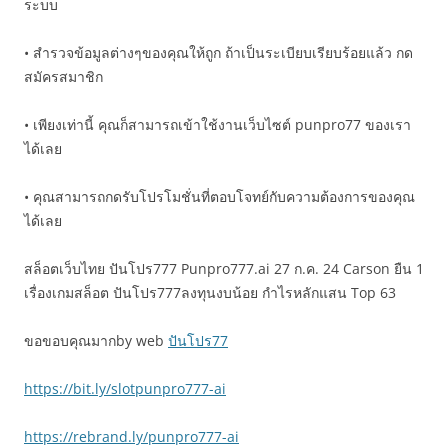
ระบบ
• สำรวจข้อมูลต่างๆของคุณให้ถูก ถ้าเป็นระเบียบเรียบร้อยแล้ว กด
สมัครสมาชิก
• เพียงเท่านี้ คุณก็สามารถเข้าใช้งานเว็บไซต์ punpro77 ของเรา
ได้เลย
• คุณสามารถกดรับโปรโมชั่นที่ตอบโจทย์กับความต้องการของคุณ
ได้เลย
สล็อตเว็บไทย ปันโปร777 Punpro777.ai 27 ก.ค. 24 Carson ยืน 1
เรื่องเกมสล็อต ปันโปร777ลงทุนงบน้อย กำไรหลักแสน Top 63
ขอขอบคุณมากby web
ปันโปร77
https://bit.ly/slotpunpro777-ai
https://rebrand.ly/punpro777-ai