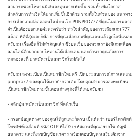
สามารถช่วยให้ท่านมีเงินลงทุนมากเพิ่มขึ้น รวมทั้งเพิ่มโอกาส
สำหรับการทำเงินให้มากเพิ่มขึ้นอีกด้วย รวมทั้งในส่วนของ แนวทาง
การเลือกเกมสล็อตออนไลน์บนเว็บ PUNPRO777 ที่คุณไม่ควรพลาด
จำเป็นต้องบอกเลยค่ะนะครับว่า หัวใจสำคัญของการเลือกเกม 777
สล็อต ที่ดีที่สุดเลยก็คือ การที่คุณเลือกเกมที่คุณเล่นแล้วถูกใจนี่แหละ
ครับผม เรื่องอื่นก็ไม่สำคัญแล้ว ซึ่งบนเว็บของพวกเรายังมีเกมสล็อต
ออนไลน์อีกมากมายให้ท่านได้เลือกเล่น และถ้าหากคุณต้องการ
ทดลองล่ะก็ มาสมัครเป็นสมาชิกใหม่กันได้
ครับผม ลงทะเบียนเป็นสมาชิกใหม่ฟรี เปิดประสบการณ์การเล่นเกม
punpro77 ของคุณให้มากยิ่งกว่าเดิม โดยคุณสามารถลงทะเบียน
เป็นสมาชิกใหม่ตามขั้นตอนต่างๆดังนี้ได้เลยครับผม
• คลิกปุ่ม ‘สมัครเป็นสมาชิก’ ที่หน้าเว็บ
• กรอกข้อมูลต่างๆของคุณให้ถูกและก็ครบ เป็นต้นว่า เบอร์โทรศัพท์
โทรศัพท์เคลื่อนที่ รหัส OTP ที่ได้รับ รหัสผ่านที่คุณอยากใช้ บัญชี
ธนาคาร และก็เลขบัญชีธนาคาร พร้อมตอบปัญหาเสริมเติมจาก