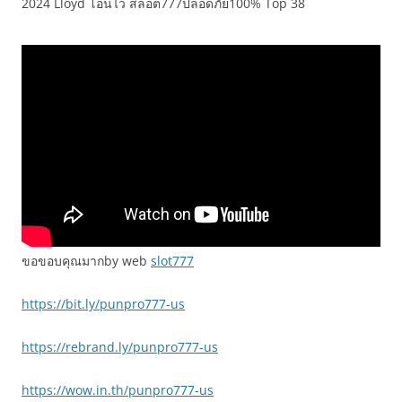
2024 Lloyd โอนไว สล็อต777ปลอดภัย100% Top 38
ขอขอบคุณมากby web
slot777
https://bit.ly/punpro777-us
https://rebrand.ly/punpro777-us
https://wow.in.th/punpro777-us