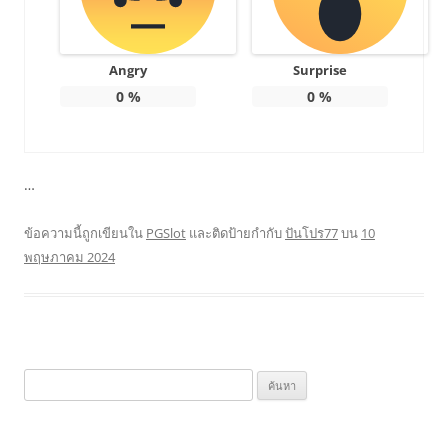
Angry
Surprise
0
%
0
%
…
ข้อความนี้ถูกเขียนใน
PGSlot
และติดป้ายกำกับ
ปันโปร77
บน
10
พฤษภาคม 2024
ค้นหา
สำหรับ: