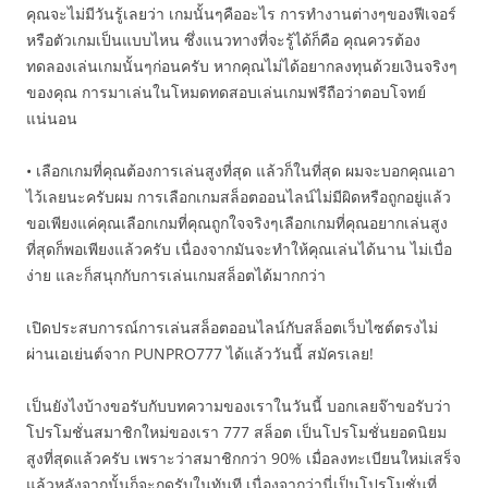
คุณจะไม่มีวันรู้เลยว่า เกมนั้นๆคืออะไร การทำงานต่างๆของฟีเจอร์
หรือตัวเกมเป็นแบบไหน ซึ่งแนวทางที่จะรู้ได้ก็คือ คุณควรต้อง
ทดลองเล่นเกมนั้นๆก่อนครับ หากคุณไม่ได้อยากลงทุนด้วยเงินจริงๆ
ของคุณ การมาเล่นในโหมดทดสอบเล่นเกมฟรีถือว่าตอบโจทย์
แน่นอน
• เลือกเกมที่คุณต้องการเล่นสูงที่สุด แล้วก็ในที่สุด ผมจะบอกคุณเอา
ไว้เลยนะครับผม การเลือกเกมสล็อตออนไลน์ไม่มีผิดหรือถูกอยู่แล้ว
ขอเพียงแค่คุณเลือกเกมที่คุณถูกใจจริงๆเลือกเกมที่คุณอยากเล่นสูง
ที่สุดก็พอเพียงแล้วครับ เนื่องจากมันจะทำให้คุณเล่นได้นาน ไม่เบื่อ
ง่าย และก็สนุกกับการเล่นเกมสล็อตได้มากกว่า
เปิดประสบการณ์การเล่นสล็อตออนไลน์กับสล็อตเว็บไซต์ตรงไม่
ผ่านเอเย่นต์จาก PUNPRO777 ได้แล้ววันนี้ สมัครเลย!
เป็นยังไงบ้างขอรับกับบทความของเราในวันนี้ บอกเลยจ๊าขอรับว่า
โปรโมชั่นสมาชิกใหม่ของเรา 777 สล็อต เป็นโปรโมชั่นยอดนิยม
สูงที่สุดแล้วครับ เพราะว่าสมาชิกกว่า 90% เมื่อลงทะเบียนใหม่เสร็จ
แล้วหลังจากนั้นก็จะกดรับในทันที เนื่องจากว่านี่เป็นโปรโมชั่นที่