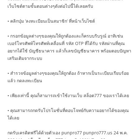
เว็บไซต์ตามขั้นตอนต่างๆดังต่อไปนี้ได้เลยครับ
• คลิกปุ่ม ‘ลงทะเบียนเป็นสมาชิก’ ที่หน้าเว็บไซต์
• กรอกข้อมูลต่างๆของคุณให้ถูกต้องและก็ครบบริบรูณ์ อาทิเช่น
เบอร์โทรศัพท์โทรศัพท์เคลื่อนที่ รหัส OTP ที่ได้รับ รหัสผ่านที่คุณ
อยากได้ใช้ บัญชีธนาคาร แล้วก็เลขบัญชีธนาคาร พร้อมตอบปัญหา
เสริมเติมจากระบบ
• สำรวจข้อมูลต่างๆของคุณให้ถูกต้อง ถ้าหากเป็นระเบียบเรียบร้อย
แล้ว กดลงทะเบียน
• เพียงเท่านี้ คุณก็สามารถเข้าใช้งานเว็บ สล็อต777 ของเราได้เลย
• คุณสามารถกดรับโปรโมชั่นที่ตอบโจทย์กับความอยากได้ของคุณ
ได้เลย
กดรับเครดิตฟรีได้ด้วยตัวเอง punpro77 punpro777.us 24 พ.ค.