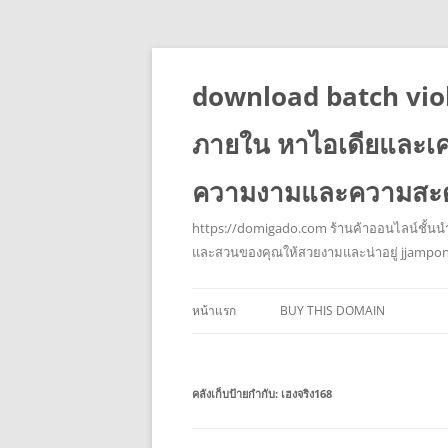
download batch viol
ภายใน หาไอเดียและเค
ความงามและความสะ
https://domigado.com ร้านค้าออนไลน์ชั้นน
และสวนของคุณให้สวยงามและน่าอยู่ jjampo
หน้าแรก
BUY THIS DOMAIN
คลังเก็บป้ายกำกับ:
เฮงจริง168