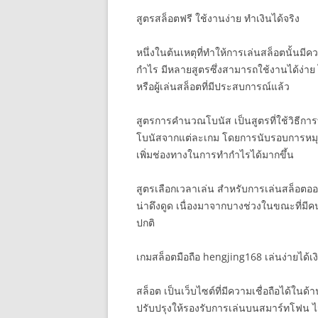
สูตรสล็อตฟรี ใช้งานง่าย ทำเงินได้จริง
หนึ่งในต้นเหตุที่ทำให้การเล่นสล็อตนั้นม
กำไร มีหลายสูตรซึ่งสามารถใช้งานได้ง่าย 
หรือผู้เล่นสล็อตที่มีประสบการณ์แล้ว
สูตรการคำนวณโบนัส เป็นสูตรที่ใช้วิธี
โบนัสจากแต่ละเกม โดยการนับรอบการหมุนข
เพิ่มช่องทางในการทำกำไรได้มากขึ้น
สูตรเลือกเวลาเล่น สำหรับการเล่นสล็อตออน
น่าดึงดูด เนื่องมาจากบางช่วงในขณะที่มี
ปกติ
เกมสล็อตมือถือ hengjing168 เล่นง่ายได้เ
สล็อต เป็นเว็บไซต์ที่มีความเชื่อถือได้ในด
ปรับปรุงให้รองรับการเล่นบนสมาร์ทโฟน ไม่