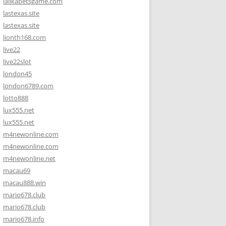
lalikabetsgame.com
lastexas.site
lastexas.site
lionth168.com
live22
live22slot
london45
london6789.com
lotto888
lux555.net
lux555.net
m4newonline.com
m4newonline.com
m4newonline.net
macau69
macau888.win
mario678.club
mario678.club
mario678.info