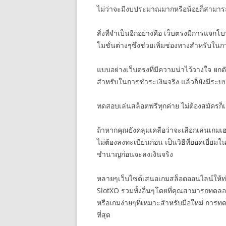
ไม่ว่าจะมีงบประมาณมากหรือน้อยก็สามารถ
สิ่งที่จำเป็นอีกอย่างคือ เว็บตรงมีการแจกโ
โมชั่นต่างๆซึ่งช่วยเพิ่มช่องทางสำหรับใน
แบบอย่างเว็บตรงที่มีความน่าไว้วางใจ ยกตัวอ
สำหรับในการชำระเงินจริง แล้วก็ยังมีระบบ
ทดสอบเล่นสล็อตฟรีทุกค่าย ไม่ต้องสมัครก็เ
ถ้าหากคุณยังคลุมเคลือว่าจะเลือกเล่นเก
ไม่ต้องลงทะเบียนก่อน เป็นวิธีที่ยอดเยี
ชำนาญก่อนจะลงเงินจริง
หลายๆเว็บไซต์เสนอเกมสล็อตออนไลน์ให้ท่
SlotXO รวมทั้งอื่นๆโดยที่คุณสามารถทดลอง
หรือเกมง่ายๆที่เหมาะสำหรับมือใหม่ การ
ที่สุด