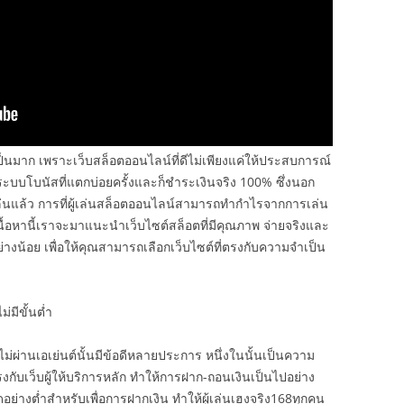
ป็นมาก เพราะเว็บสล็อตออนไลน์ที่ดีไม่เพียงแค่ให้ประสบการณ์
ีระบบโบนัสที่แตกบ่อยครั้งและก็ชำระเงินจริง 100% ซึ่งนอก
ล่นแล้ว การที่ผู้เล่นสล็อตออนไลน์สามารถทำกำไรจากการเล่น
เนื้อหานี้เราจะมาแนะนำเว็บไซต์สล็อตที่มีคุณภาพ จ่ายจริงและ
่างน้อย เพื่อให้คุณสามารถเลือกเว็บไซต์ที่ตรงกับความจำเป็น
่มีขั้นต่ำ
ไม่ผ่านเอเย่นต์นั้นมีข้อดีหลายประการ หนึ่งในนั้นเป็นความ
กับเว็บผู้ให้บริการหลัก ทำให้การฝาก-ถอนเงินเป็นไปอย่าง
ัดอย่างต่ำสำหรับเพื่อการฝากเงิน ทำให้ผู้เล่นเฮงจริง168ทุกคน