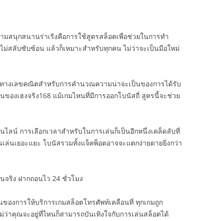
ีความสนุกสนานร่าเริงคือการใช้สูตรสล็อตเพื่อช่วยในการทำ
ไม่สลับซับซ้อน แล้วก็เหมาะสำหรับทุกคน ไม่ว่าจะเป็นมือใหม่
การทางเลขคณิตสำหรับการคำนวณความน่าจะเป็นของการได้รับ
องเฮงจริง168 แม้เกมไหนที่มีการออกโบนัสถี่ สูตรนี้จะช่วย
ไลน์ การเลือกเวลาสำหรับในการเล่นก็เป็นอีกหนึ่งเคล็ดลับที่
คนเล่นเยอะแยะ โบนัสรวมทั้งแจ็คพ็อตอาจจะแตกง่ายดายยิ่งกว่า
งินจริง ฝากถอนไว 24 ชั่วโมง
้านของการให้บริการเกมสล็อตโทรศัพท์เคลื่อนที่ ทุกเกมถูก
ว่าคุณจะอยู่ที่ไหนก็สามารถบันเทิงใจกับการเล่นสล็อตได้