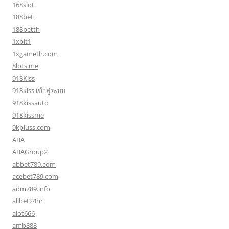
168slot
188bet
188betth
1xbit1
1xgameth.com
8lots.me
918Kiss
918kiss เข้าสู่ระบบ
918kissauto
918kissme
9kpluss.com
ABA
ABAGroup2
abbet789.com
acebet789.com
adm789.info
allbet24hr
alot666
amb888