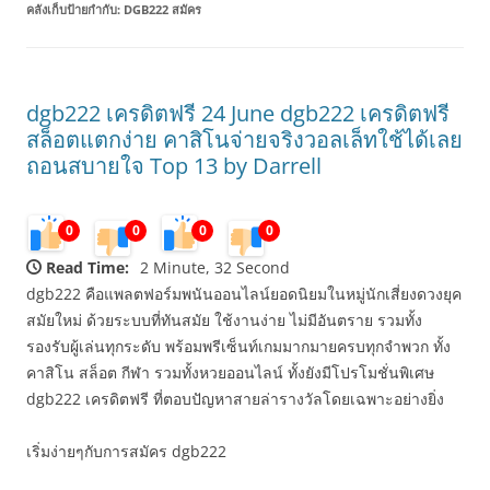
คลังเก็บป้ายกำกับ:
DGB222 สมัคร
dgb222 เครดิตฟรี 24 June dgb222 เครดิตฟรี
สล็อตแตกง่าย คาสิโนจ่ายจริงวอลเล็ทใช้ได้เลย
ถอนสบายใจ Top 13 by Darrell
0
0
0
0
Read Time:
2 Minute, 32 Second
dgb222 คือแพลตฟอร์มพนันออนไลน์ยอดนิยมในหมู่นักเสี่ยงดวงยุค
สมัยใหม่ ด้วยระบบที่ทันสมัย ใช้งานง่าย ไม่มีอันตราย รวมทั้ง
รองรับผู้เล่นทุกระดับ พร้อมพรีเซ็นท์เกมมากมายครบทุกจำพวก ทั้ง
คาสิโน สล็อต กีฬา รวมทั้งหวยออนไลน์ ทั้งยังมีโปรโมชั่นพิเศษ
dgb222 เครดิตฟรี ที่ตอบปัญหาสายล่ารางวัลโดยเฉพาะอย่างยิ่ง
เริ่มง่ายๆกับการสมัคร dgb222