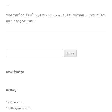
…
ข้อความนี้ถูกเขียนใน
dgb222hot.com
และติดป้ายกำกับ
dgb222 สมัคร
บน
1 กรกฎาคม 2025
ค้นหา
สำหรับ:
ความเห็นล่าสุด
หมวดหมู่
123xos.com
1688vegasx.com