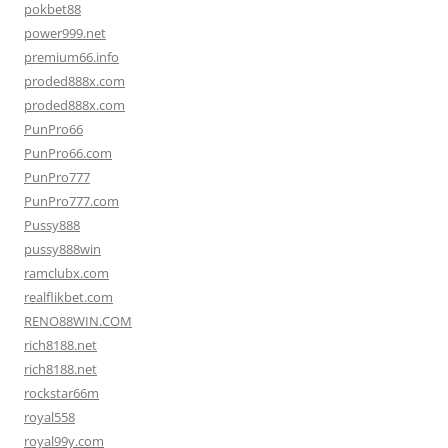
pokbet88
power999.net
premium66.info
proded888x.com
proded888x.com
PunPro66
PunPro66.com
PunPro777
PunPro777.com
Pussy888
pussy888win
ramclubx.com
realflikbet.com
RENO88WIN.COM
rich8188.net
rich8188.net
rockstar66m
royal558
royal99y.com