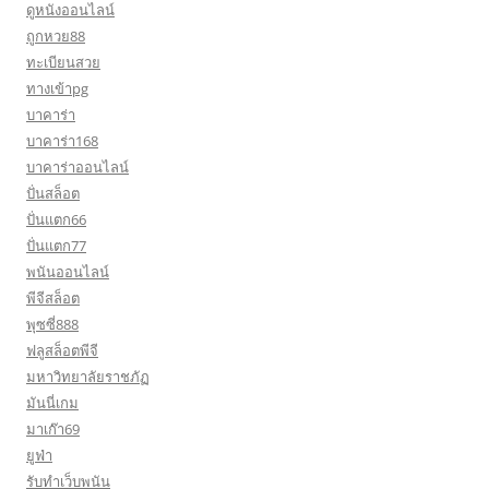
ดูหนังออนไลน์
ถูกหวย88
ทะเบียนสวย
ทางเข้าpg
บาคาร่า
บาคาร่า168
บาคาร่าออนไลน์
ปั่นสล็อต
ปั่นแตก66
ปั่นแตก77
พนันออนไลน์
พีจีสล็อต
พุซซี่888
ฟลูสล็อตพีจี
มหาวิทยาลัยราชภัฏ
มันนี่เกม
มาเก๊า69
ยูฟ่า
รับทำเว็บพนัน