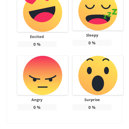
Sleepy
Excited
0
%
0
%
Angry
Surprise
0
%
0
%