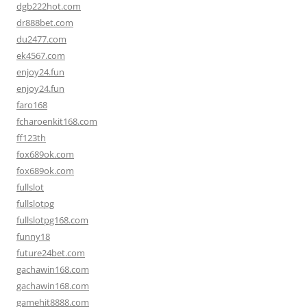
dgb222hot.com
dr888bet.com
du2477.com
ek4567.com
enjoy24.fun
enjoy24.fun
faro168
fcharoenkit168.com
ff123th
fox689ok.com
fox689ok.com
fullslot
fullslotpg
fullslotpg168.com
funny18
future24bet.com
gachawin168.com
gachawin168.com
gamehit8888.com