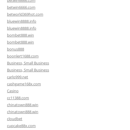
betwin6666.com
betwin6666.com
betworld369hot.com
bluewin8888.info
bluewin8888.info
bombet888.win
bombet888.win
bonus888
boonlert1688.com
Business, Small Business
Business, Small Business
carlo999.net
cashgame168x.com
Casino
cc11388.com
chinatown888.win
chinatown888.win
cloudbet
cupcake88x.com