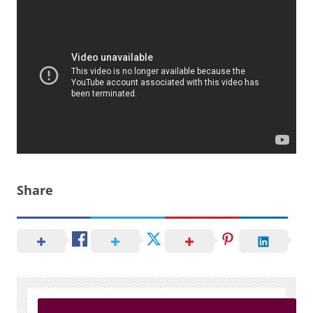
Share