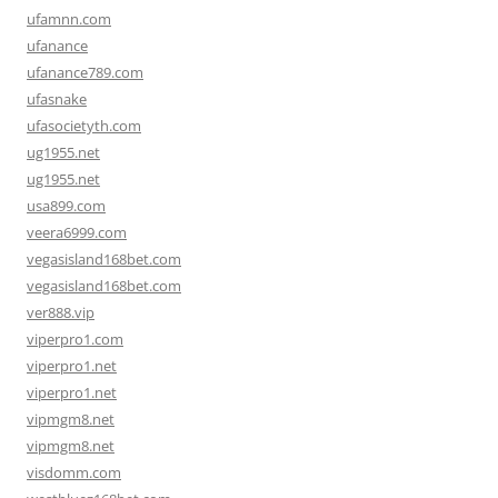
ufamnn.com
ufanance
ufanance789.com
ufasnake
ufasocietyth.com
ug1955.net
ug1955.net
usa899.com
veera6999.com
vegasisland168bet.com
vegasisland168bet.com
ver888.vip
viperpro1.com
viperpro1.net
viperpro1.net
vipmgm8.net
vipmgm8.net
visdomm.com