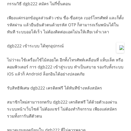
กรรมวิธี dgb222 สมัคร ไม่กี่ขั้นตอน
เพียงแค่กรอกข้อมูลส่วนตัว เช่น ชื่อ-ชื่อสกุล เบอร์โทรศัพท์ และก็ตั้ง
รหัสผ่าน แล้วยืนยันตัวตนด้วยรหัส OTP ก็สามารถเริ่มพนันได้ใน
ทันที ระบบออโต้เร็ว ไม่ต้องติดต่อแอดไม่นให้เสียเวล่ำเวลา
dgb222 เข้าระบบ ได้ทุกอุปกรณ์
ไม่ว่าจะใช้เครื่องใช้ไม้สอยใด อีกทั้งโทรศัพท์เคลื่อนที่ แท็บเล็ต หรือ
คอมพิวเตอร์ การ dgb222 เข้าสู่ระบบ ทำเป็นสบาย รองรับทั้งระบบ
iOS แล้วก็ Android ล็อกอินได้อย่างปลอดภัย
รับสิทธิพิเศษ dgb222 เครดิตฟรี ได้ทันทีข้างหลังสมัคร
สมาชิกใหม่สามารถกดรับ dgb222 เครดิตฟรี ได้ด้วยตัวเองผ่าน
ระบบหน้าเว็บไซต์ ไม่ต้องแชร์ ไม่ต้องทำกิจกรรม เพียงแต่สมัคร
รวมทั้งการันตีตัวตน
หมวดเกมยอดนิยมใน dgb222 ที่ไม่ควรพลาด