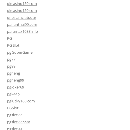
okcasino159.com
okcasino159.com
onesiamclub.site
pananthai99.com
paramax1688.info
PG
PG Slot
pg SuperGame
pg77
pg99
pgheng
pgheng99
pgjoker69
pgk44b
pglucky168.com
PGSlot
pgslot77
pgslot77.com
pgslot99