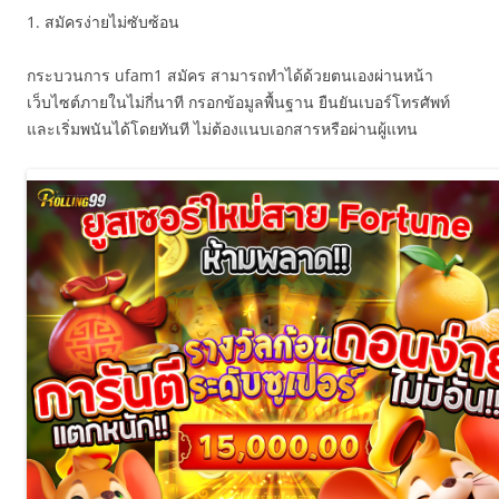
1. สมัครง่ายไม่ซับซ้อน
กระบวนการ ufam1 สมัคร สามารถทำได้ด้วยตนเองผ่านหน้า
เว็บไซต์ภายในไม่กี่นาที กรอกข้อมูลพื้นฐาน ยืนยันเบอร์โทรศัพท์
และเริ่มพนันได้โดยทันที ไม่ต้องแนบเอกสารหรือผ่านผู้แทน