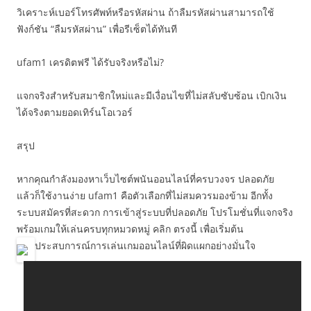
วิเคราะห์เบอร์โทรศัพท์หรือรหัสผ่าน ถ้าลืมรหัสผ่านสามารถใช้
ฟังก์ชัน “ลืมรหัสผ่าน” เพื่อรีเซ็ตได้ทันที
ufam1 เครดิตฟรี ได้รับจริงหรือไม่?
แจกจริงสำหรับสมาชิกใหม่และมีเงื่อนไขที่ไม่สลับซับซ้อน เบิกเงิน
ได้จริงตามยอดเทิร์นโอเวอร์
สรุป
หากคุณกำลังมองหาเว็บไซต์พนันออนไลน์ที่ครบวงจร ปลอดภัย
แล้วก็ใช้งานง่าย ufam1 คือตัวเลือกที่ไม่สมควรมองข้าม อีกทั้ง
ระบบสมัครที่สะดวก การเข้าสู่ระบบที่ปลอดภัย โปรโมชั่นที่แจกจริง
พร้อมเกมให้เล่นครบทุกหมวดหมู่ คลิก ตรงนี้ เพื่อเริ่มต้น
ประสบการณ์การเล่นเกมออนไลน์ที่ผิดแผกอย่างมั่นใจ