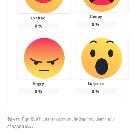
Sleepy
Excited
0
%
0
%
Angry
Surprise
0
%
0
%
ข้อความนี้ถูกเขียนใน
ufam11.com
และติดป้ายกำกับ
ufam1
บน
1
กรกฎาคม 2025