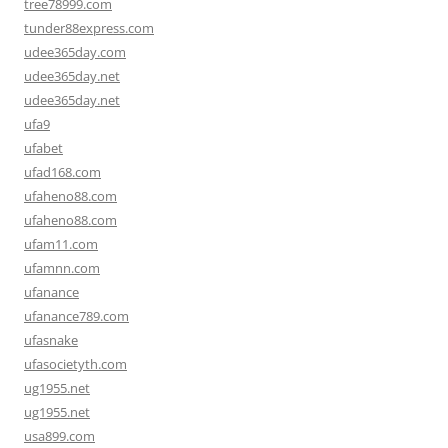
tree78999.com
tunder88express.com
udee365day.com
udee365day.net
udee365day.net
ufa9
ufabet
ufad168.com
ufaheno88.com
ufaheno88.com
ufam11.com
ufamnn.com
ufanance
ufanance789.com
ufasnake
ufasocietyth.com
ug1955.net
ug1955.net
usa899.com