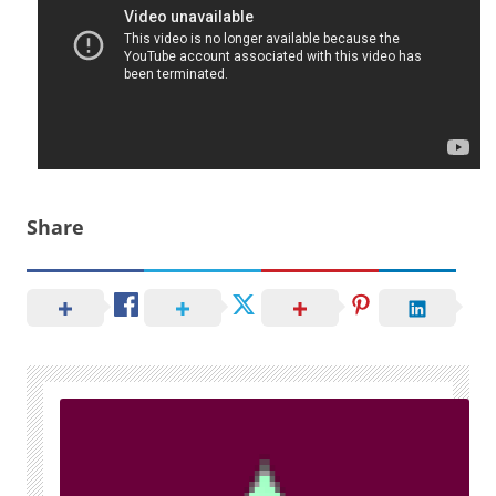
Share