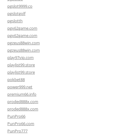
pgslot9999.co
pgslotgolf
pgslotth
pgx62game.com
pgx62game.com
pgzeus88win.com
pgzeus88win.com
play97vip.com
playlist99.store
playlist99.store
pokbet88
power999.net
premium66.info
proded888x.com
proded888x.com
PunPro66
PunPro66.com
PunPro777