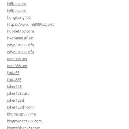
hi6bet.com
hi6bet.com
hongkong456
https://www.mfj889xx.com/
hubbet168.com
hydra888 สล็อต
infyplus888.info
infyplus888.info
item388.net
item388.net
Jinda55
jinda888
Joker123
joker123auto
joker123th
Joker123th.com
khumsup888.me
kingromans789.com
kingxxxbet123.com