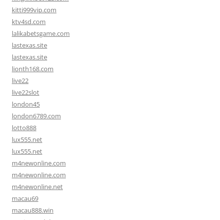
kitti999vip.com
ktv4sd.com
lalikabetsgame.com
lastexas.site
lastexas.site
lionth168.com
live22
live22slot
london45
london6789.com
lotto888
lux555.net
lux555.net
m4newonline.com
m4newonline.com
m4newonline.net
macau69
macau888.win