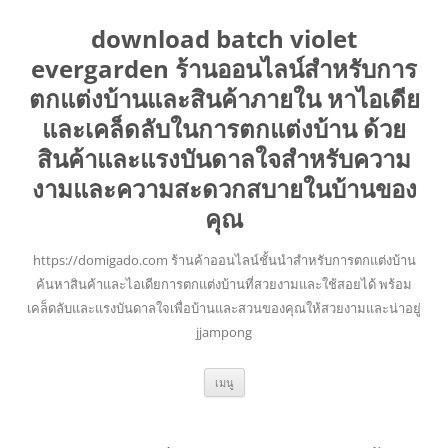
download batch violet
evergarden ร้านออนไลน์สำหรับการ
ตกแต่งบ้านและสินค้าภายใน หาไอเดีย
และเคล็ดลับในการตกแต่งบ้าน ด้วย
สินค้าและแรงบันดาลใจสำหรับความ
งามและความสะดวกสบายในบ้านของ
คุณ
https://domigado.com ร้านค้าออนไลน์ชั้นนำสำหรับการตกแต่งบ้าน
ค้นหาสินค้าและไอเดียการตกแต่งบ้านที่สวยงามและใช้สอยได้ พร้อม
เคล็ดลับและแรงบันดาลใจเพื่อบ้านและสวนของคุณให้สวยงามและน่าอยู่
jjampong
ข้าม
เมนู
ไป
ยัง
เนื้อหา