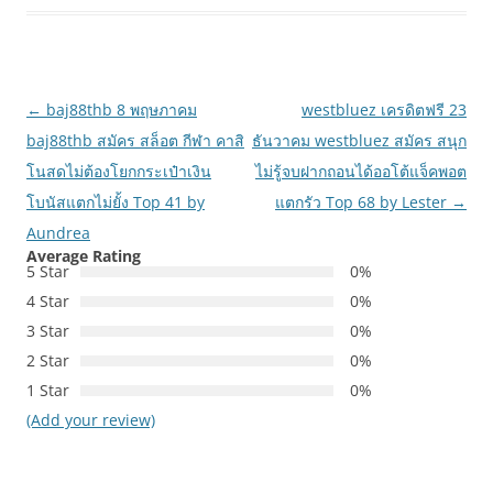
เมนู
←
baj88thb 8 พฤษภาคม
westbluez เครดิตฟรี 23
นำทาง
baj88thb สมัคร สล็อต กีฬา คาสิ
ธันวาคม westbluez สมัคร สนุก
เรื่อง
โนสดไม่ต้องโยกกระเป๋าเงิน
ไม่รู้จบฝากถอนได้ออโต้แจ็คพอต
โบนัสแตกไม่ยั้ง Top 41 by
แตกรัว Top 68 by Lester
→
Aundrea
Average Rating
5 Star
0%
4 Star
0%
3 Star
0%
2 Star
0%
1 Star
0%
(Add your review)