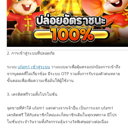
2. การเข้าสู่ระบบที่ปลอดภัย
ระบบ
ufam1 เข้าสู่ระบบ
วางแบบมาเพื่อคุ้มครองปกป้องการเข้าถึง
จากบุคคลที่ไม่เกี่ยวข้อง มีระบบ OTP รวมทั้งการรับรองตัวตนหลาย
ขั้นตอนเพื่อเพิ่มความเชื่อมั่นให้ผู้ใช้งาน
3. เครดิตฟรีรวมทั้งโปรโมชั่น
จุดขายที่ทำให้ ufam1 แตกต่างจากเจ้าอื่น เป็นการแจก ufam1
เครดิตฟรี ให้กับสมาชิกใหม่และก็สมาชิกเดิมในทุกเทศกาล มีโปร
โมชั่นประจำวันรวมทั้งกิจกรรมลุ้นรางวัลพิเศษอย่างต่อเนื่อง