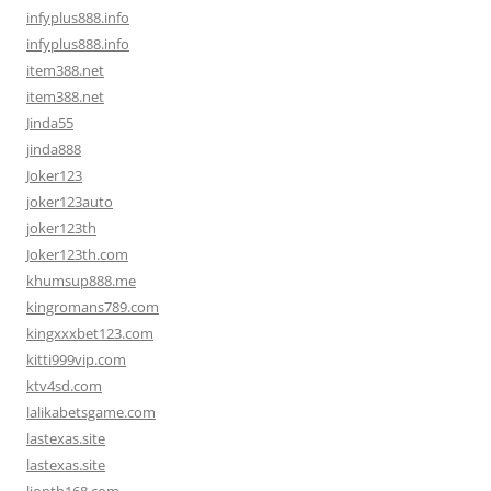
infyplus888.info
infyplus888.info
item388.net
item388.net
Jinda55
jinda888
Joker123
joker123auto
joker123th
Joker123th.com
khumsup888.me
kingromans789.com
kingxxxbet123.com
kitti999vip.com
ktv4sd.com
lalikabetsgame.com
lastexas.site
lastexas.site