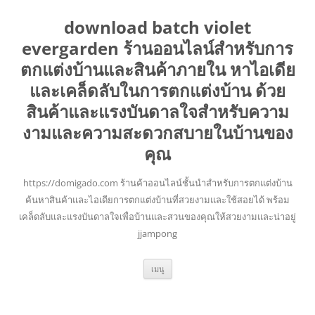
download batch violet
evergarden ร้านออนไลน์สำหรับการ
ตกแต่งบ้านและสินค้าภายใน หาไอเดีย
และเคล็ดลับในการตกแต่งบ้าน ด้วย
สินค้าและแรงบันดาลใจสำหรับความ
งามและความสะดวกสบายในบ้านของ
คุณ
https://domigado.com ร้านค้าออนไลน์ชั้นนำสำหรับการตกแต่งบ้าน
ค้นหาสินค้าและไอเดียการตกแต่งบ้านที่สวยงามและใช้สอยได้ พร้อม
เคล็ดลับและแรงบันดาลใจเพื่อบ้านและสวนของคุณให้สวยงามและน่าอยู่
jjampong
ข้าม
เมนู
ไป
ยัง
เนื้อหา