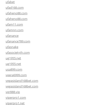
ufabet
ufad168.com
ufaheno88.com
ufaheno88.com
ufam11.com
ufamnn.com
ufanance
ufanance789.com
ufasnake
ufasocietyth.com
ug1955.net
ug1955.net
usa899.com
veera6999.com
vegasisland168bet.com
vegasisland168bet.com
ver888.vip
viperpro1.com
viperpro1.net