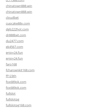
cc11388.com
chinatown888.win
chinatown888.win
cloudbet
cupcake88x.com
dgb222hot.com
dr888bet.com
du2477.com
ek4567.com
enjoy24.fun
enjoy24.fun
faro168
fcharoenkit168.com
ff123th
fox689ok.com
fox689ok.com
fullslot
fullslotpg
fullslotpg168.com