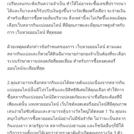
เปรียบจนกระทั่งเกินความจำเป็น ทำให้ไม่อาจจะซื้อเลขที่ปรารถนา
ได้และก็บางเลขก็รับปรับเงินสูงขึ้นรางวัลเพียงครึ่งเดียว จะจ่ายเงิน
สำหรับเพื่อการซื้อหวยเต็มปริมาณ สิ่งเหล่านี้จะไม่เกิดขึ้นเลยแม้คุณ
เลือกเว็บสลากกินแบ่งออนไลน์ ที่มีคุณภาพและมีคุณภาพสูงสำหรับ
การ เว็บหวยออนไลน์ ที่สุดยอด
ด้วยเหตุผลดังกล่าวข้อกำหนดของการ เว็บหวยออนไลน์ ตามแผง
สลากกินแบ่งและก็หวยใต้ดินมีมากมายก่ายกองจำเป็นต้องที่จะเลือก
ระบบรักษาความปลอดภัยที่ยอดเยี่ยม สำหรับการซื้อลอตเตอรี่
ออนไลน์จะเยี่ยมที่สุด
2.คุณสามารถเลือกสลากกินแบ่งได้หลายต้นแบบเนื่องจากสลากกิน
แบ่งออนไลน์นั้นมีโปรโมชั่นและมีสิทธิพิเศษให้คุณเลือก ทำให้การ
ซื้อสลากกินแบ่งออนไลน์มีความปลอดภัยและน่าเชื่อถือจะต้องที่นี่
เพียงแค่นั้น แทงหวยออนไลน์ เว็บไซต์ลอตเตอรี่ออนไลน์ที่มีคุณภาพ
เล่นง่ายไม่ซับซ้อนและสามารถลุ้นรางวัลใหญ่ได้ตลอด 1 วัน คุณจะ
สนุกไปกับการซื้อหวยออนไลน์อย่างไม่มีข้อจำกัด ไม่ว่าจะเป็นสลาก
กินแบ่งลาว หวยรัฐบาล สลากกินแบ่งฮานอย และก็ชนิดอื่นๆก็มีให้
บริการรวมทั้งบอกได้เลยว่าจ่ายราคาคุ้มถ้าเกิดคุณถูกรางวัล 3 ตัว