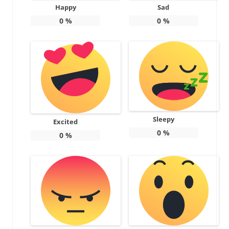
Happy
Sad
0
%
0
%
Sleepy
Excited
0
%
0
%