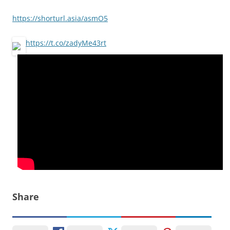
https://shorturl.asia/asmO5
https://t.co/zadyMe43rt
Share