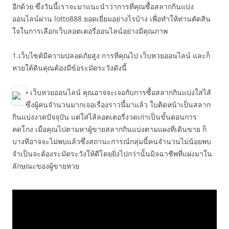
อีกด้วย ซึ่งวันนี้เราจะมาแนะนำว่าการที่คุณซื้อสลากกินแบ่ง
ออนไลน์ผ่าน lotto888 ยอดเยี่ยมอย่างไรบ้าง เพื่อทำให้ท่านตัดสิน
ใจในการเลือกเว็บลอตเตอรี่ออนไลน์อย่างมีคุณภาพ
1.เว็บไซต์มีความปลอดภัยสูง การที่คุณไป เว็บหวยออนไลน์ และก็
หวยใต้ดินคุณต้องมีข้อระมัดระวังดังนี้
• เว็บหวยออนไลน์ คุณอาจจะเจอกับการซื้อสลากกินแบ่งใส่ไส้
ซึ่งผู้คนจำนวนมากเจอเรื่องราวนี้มาแล้ว ใบติดหน้าเป็นสลาก
กินแบ่งงวดปัจจุบัน แต่ใส่ไส้ลอตเตอรี่งวดเก่าเป็นขั้นตอนการ
คดโกง เมื่อคุณไปตามหาผู้ขายสลากกินแบ่งตามแผงที่เดินขาย ก็
บางทีอาจจะไม่พบแล้วซึ่งสถานะการณ์กลุ่มนี้คนจำนวนไม่น้อยพบ
จำเป็นจะต้องระมัดระวังให้ดีโดยยิ่งไปกว่านั้นมิจฉาชีพที่แฝงมาใน
ลักษณะของผู้ขายหวย