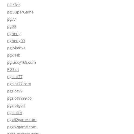
PG Slot
pg SuperGame
pg77
pg99
pgheng
pgheng99
pgjoker69
pgk44b
pglucky168.com
PGSlot
pgslot77
pgslot77.com
pgslot99
pgslot9999.co
pgslotgolf
pgslotth
pgx62game.com
pgx62game.com