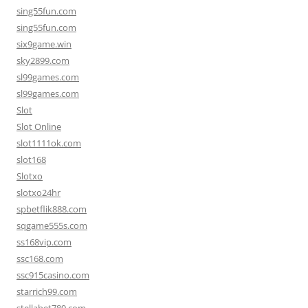
sing55fun.com
sing55fun.com
six9game.win
sky2899.com
sl99games.com
sl99games.com
Slot
Slot Online
slot1111ok.com
slot168
Slotxo
slotxo24hr
spbetflik888.com
sqgame555s.com
ss168vip.com
ssc168.com
ssc915casino.com
starrich99.com