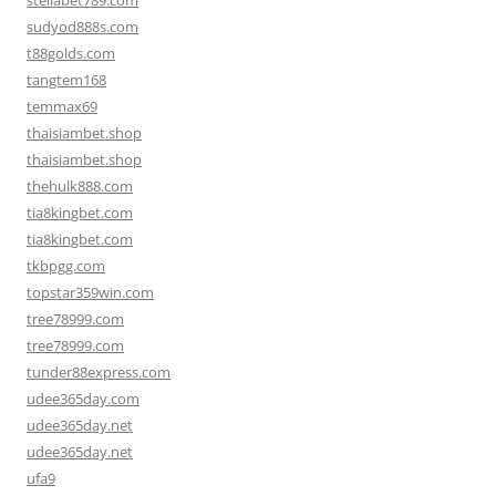
stellabet789.com
sudyod888s.com
t88golds.com
tangtem168
temmax69
thaisiambet.shop
thaisiambet.shop
thehulk888.com
tia8kingbet.com
tia8kingbet.com
tkbpgg.com
topstar359win.com
tree78999.com
tree78999.com
tunder88express.com
udee365day.com
udee365day.net
udee365day.net
ufa9