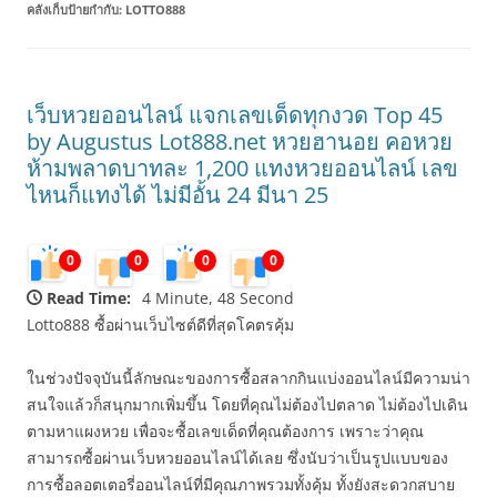
คลังเก็บป้ายกำกับ:
LOTTO888
เว็บหวยออนไลน์ แจกเลขเด็ดทุกงวด Top 45
by Augustus Lot888.net หวยฮานอย คอหวย
ห้ามพลาดบาทละ 1,200 แทงหวยออนไลน์ เลข
ไหนก็แทงได้ ไม่มีอั้น 24 มีนา 25
0
0
0
0
Read Time:
4 Minute, 48 Second
Lotto888 ซื้อผ่านเว็บไซต์ดีที่สุดโคตรคุ้ม
ในช่วงปัจจุบันนี้ลักษณะของการซื้อสลากกินแบ่งออนไลน์มีความน่า
สนใจแล้วก็สนุกมากเพิ่มขึ้น โดยที่คุณไม่ต้องไปตลาด ไม่ต้องไปเดิน
ตามหาแผงหวย เพื่อจะซื้อเลขเด็ดที่คุณต้องการ เพราะว่าคุณ
สามารถซื้อผ่านเว็บหวยออนไลน์ได้เลย ซึ่งนับว่าเป็นรูปแบบของ
การซื้อลอตเตอรี่ออนไลน์ที่มีคุณภาพรวมทั้งคุ้ม ทั้งยังสะดวกสบาย